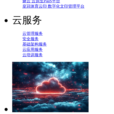
磐云 云原生PaaS平台
皇冠体育云印 数字化文印管理平台
云服务
云管理服务
安全服务
基础架构服务
云应用服务
云培训服务