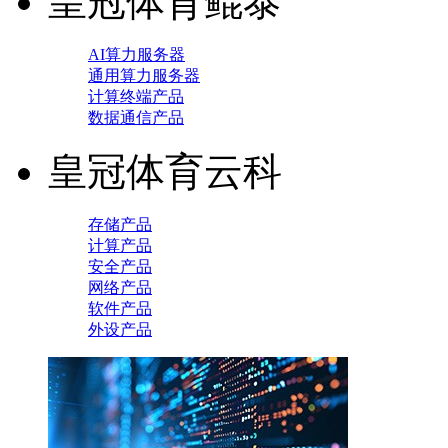
皇冠体育鲲泰
AI算力服务器
通用算力服务器
计算终端产品
数据通信产品
皇冠体育云科
存储产品
计算产品
安全产品
网络产品
软件产品
外设产品