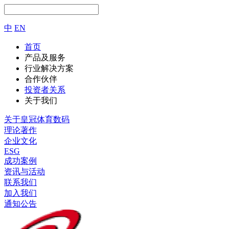
中
EN
首页
产品及服务
行业解决方案
合作伙伴
投资者关系
关于我们
关于皇冠体育数码
理论著作
企业文化
ESG
成功案例
资讯与活动
联系我们
加入我们
通知公告