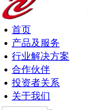
首页
产品及服务
行业解决方案
合作伙伴
投资者关系
关于我们