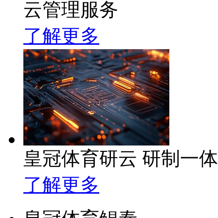
云管理服务
了解更多
皇冠体育研云 研制一
了解更多