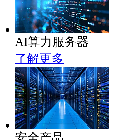
AI算力服务器
了解更多
安全产品