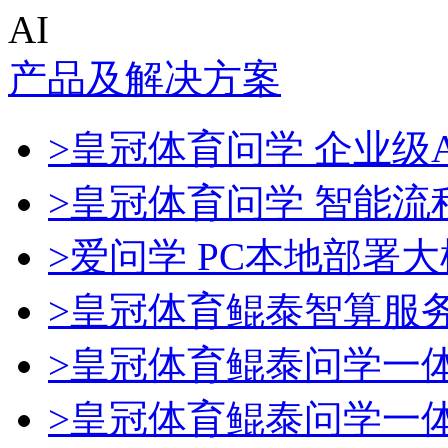
AI
产品及解决方案
>皇冠体育问学 企业级A
>皇冠体育问学 智能流
>爱问学 PC本地部署
>皇冠体育鲲泰智算服
>皇冠体育鲲泰问学一
>皇冠体育鲲泰问学一体机