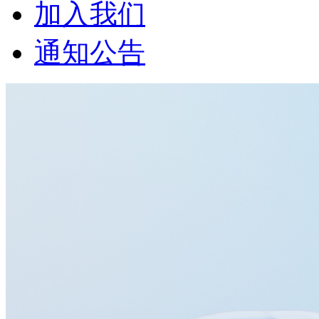
加入我们
通知公告