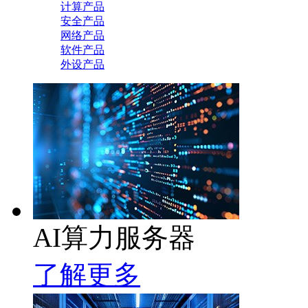
计算产品
安全产品
网络产品
软件产品
外设产品
AI算力服务器
了解更多