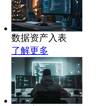
数据资产入表
了解更多