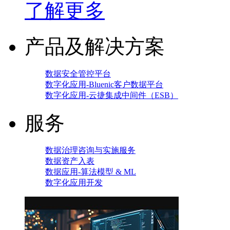
了解更多
产品及解决方案
数据安全管控平台
数字化应用-Bluenic客户数据平台
数字化应用-云捷集成中间件（ESB）
服务
数据治理咨询与实施服务
数据资产入表
数据应用-算法模型 & ML
数字化应用开发