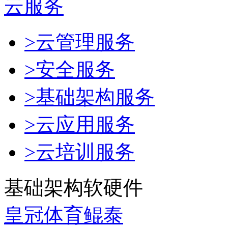
云服务
>云管理服务
>安全服务
>基础架构服务
>云应用服务
>云培训服务
基础架构软硬件
皇冠体育鲲泰