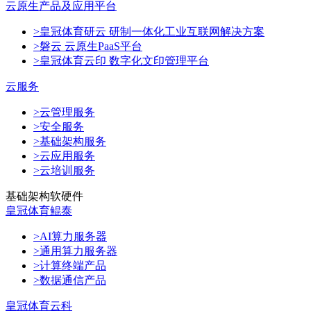
云原生产品及应用平台
>皇冠体育研云 研制一体化工业互联网解决方案
>磐云 云原生PaaS平台
>皇冠体育云印 数字化文印管理平台
云服务
>云管理服务
>安全服务
>基础架构服务
>云应用服务
>云培训服务
基础架构软硬件
皇冠体育鲲泰
>AI算力服务器
>通用算力服务器
>计算终端产品
>数据通信产品
皇冠体育云科