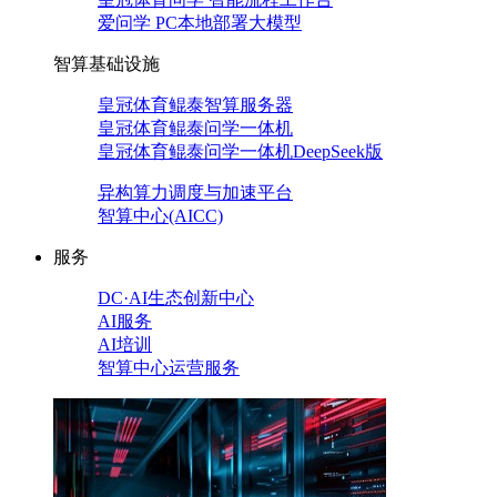
爱问学 PC本地部署大模型
智算基础设施
皇冠体育鲲泰智算服务器
皇冠体育鲲泰问学一体机
皇冠体育鲲泰问学一体机DeepSeek版
异构算力调度与加速平台
智算中心(AICC)
服务
DC·AI生态创新中心
AI服务
AI培训
智算中心运营服务