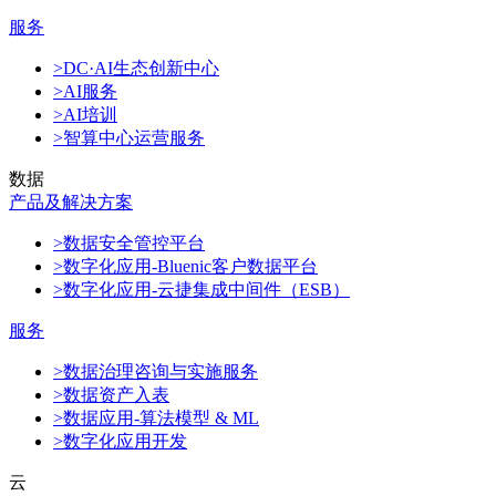
服务
>DC·AI生态创新中心
>AI服务
>AI培训
>智算中心运营服务
数据
产品及解决方案
>数据安全管控平台
>数字化应用-Bluenic客户数据平台
>数字化应用-云捷集成中间件（ESB）
服务
>数据治理咨询与实施服务
>数据资产入表
>数据应用-算法模型 & ML
>数字化应用开发
云