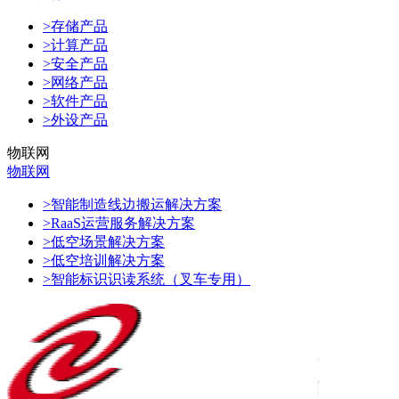
>存储产品
>计算产品
>安全产品
>网络产品
>软件产品
>外设产品
物联网
物联网
>智能制造线边搬运解决方案
>RaaS运营服务解决方案
>低空场景解决方案
>低空培训解决方案
>智能标识识读系统（叉车专用）